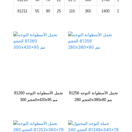
81211
55
90
25
116
365
1400
2800
81212
60
95
26
137
465
1400
2800
81213
65
100
27
140
490
1300
2600
81214
70
105
27
146
530
1300
2600
81215
75
110
27
125
440
1200
2400
81216
80
115
28
160
610
1200
2400
81217
85
125
31
153
550
1100
2200
81218
90
135
35
232
865
1000
2000
تحمل الأسطوانة التوجه 81256
تحمل الأسطوانة التوجه 81260
الحجم 280x380x80 مم
الحجم 300x420x95 مم
81220
100
150
38
224
830
900
1800
81222
110
160
38
240
915
850
1700
81224
120
170
39
245
965
800
1600