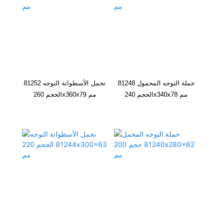
81226
130
190
45
335
1250
700
1400
81228
140
200
46
360
1400
700
1400
81230
150
215
50
465
1900
630
1300
81232
160
225
51
480
2000
600
1200
81234
170
240
55
540
2280
560
1100
حملة التوجه المحمول 81248
تحمل الأسطوانة التوجه 81252
الحجم 240x340x78 مم
الحجم 260x360x79 مم
81236
180
250
56
550
2400
560
1100
81238
190
270
62
695
2900
500
1000
81240
200
280
62
720
3100
500
1000
81244
220
300
63
750
3350
480
950
81248
240
340
78
1100
4900
400
800
81252
260
360
79
1140
5300
380
750
81256
280
380
80
1160
5500
360
750