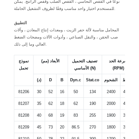
نوعًا في القفص النحاسي ، القفص الصلب وقفص الراتنج. يمكن
للمستخدم اختيار واحد مناسب وفقًا لظروف التشغيل الحاملة.
التطبيق
المحامل مناسبة لآلة حفر الزيت ، ومعدات إنتاج المعادن ، وآلات
صب الحقن ، والنقل الصناعي ، وأدوات الآلات ومضخات الضغط
العالي وما إلى ذلك.
سرعة الحد
تصنيف التحميل
الأبعاد (مم)
نموذج
(RPM)
الأساسي (N)
تحمل
النفط
الشحوم
Stat.co
Dyn.c
B
D
(د)
81206
30
52
16
50
134
2400
4800
81207
35
62
18
62
190
2000
4000
81208
40
68
19
83
255
1900
3800
81209
45
73
20
86.5
270
1800
3600
81210
50
78
22
91.5
300
1700
3400