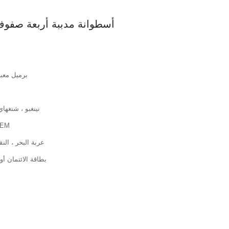
أسطوانة مدببة أربعة صفوف 382960 حجم 300 × 420 × 00
برميل معب
نينغبو ، شنغها
SK ، KOYO ، SKF ، INA
عربة البحر ، الن
T/T ، PayPal ، بطاقة ا