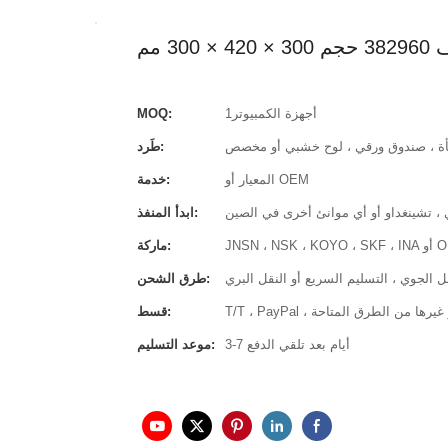
3 مم
أجهزة الكمبيوتر1
MOQ:
أة ، صندوق ورقي ، لوح خشبي أو مخصص
طَرد:
المعيار أو OEM
خدمة:
ي ، تشينغداو أو أي موانئ أخرى في الصين
ابدأ المنفذ:
JNSN ، N أو OEM
ماركة:
قل الجوي ، التسليم السريع أو النقل البري
طرق الشحن:
لائتمان أو غيرها من الطرق المتاحة
قسط:
3-7 أيام بعد تلقي الدفع
موعد التسليم: