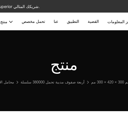
أفضل الموردين المحمولين بالجملة مع خدمة مخصصة ، JNSN Bearing Superior شريكك المثالي.
القضية
التطبيق
عنا
تحمل مخصص
 المعلومات
منتج
منتج
أربعة صفوف مدببة تحمل 380000 سلسلة
محامل الأ