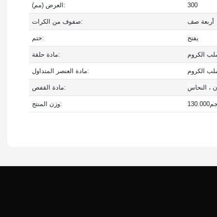
300
العرض (مم):
أربعة صف
صفوف من الكرات:
يفتح
ختم:
لب الكروم
مادة حلقة:
لب الكروم
مادة العنصر المتداول:
ن ، النحاس
مادة القفص:
130.00
وزن المنتج: