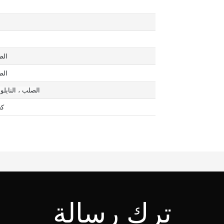
الص
الص
الصلب ، النايلو
كجم0
ترك رسالة