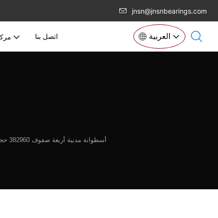
jnsn@jnsnbearings.com
العربية
اتصل بنا
مركز
أسطوانة مدببة أربعة صفوف 382960 حجم 300 × 420 × 300 مم