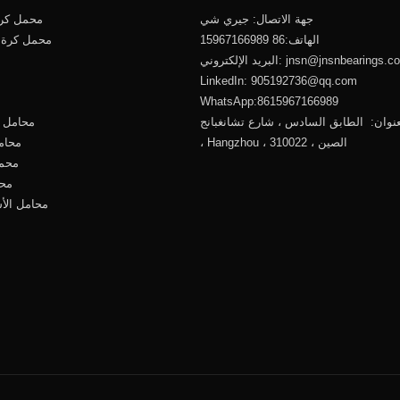
جهة الاتصال: جيري شي
محمل كرو
الهاتف:86 15967166989
محمل كرة 
jnsn@jnsnbearings.c
البريد الإلكتروني:
LinkedIn: 905192736@qq.com
WhatsApp:8615967166989
نوان: الطابق السادس ، شارع تشانغبانج ، Xiacheng
محامل ك
، Hangzhou ، الصين ، 310022
محام
محمل
محا
محامل الأ