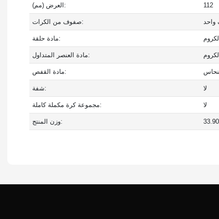
112
العرض (مم):
واحد
صفوف من الكرات:
لكروم
مادة حلقة:
لكروم
مادة العنصر المتداول:
لنحاس
مادة القفص:
لا
شفة:
لا
مجموعة كرة مكملة كاملة:
وزن المنتج: