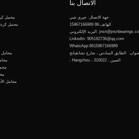
الاتصال بنا
جهة الاتصال: جيري شي
محمل كرو
الهاتف:86 15967166989
محمل كرة 
jnsn@jnsnbearings.c
البريد الإلكتروني:
LinkedIn: 905192736@qq.com
WhatsApp:8615967166989
نوان: الطابق السادس ، شارع تشانغبانج ، Xiacheng
محامل ك
، Hangzhou ، الصين ، 310022
محام
محمل
محا
محامل الأ