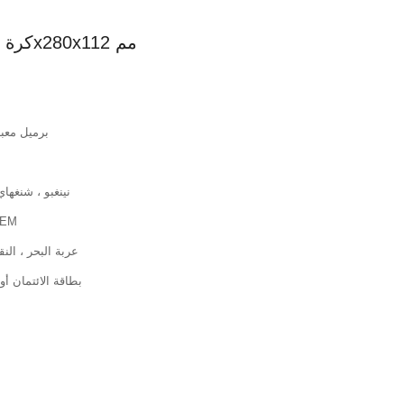
كرة الدفع الثقيلة تحمل 51428 الحجم 140x280x112 مم
برميل معب
نينغبو ، شنغها
SK ، KOYO ، SKF ، INA
عربة البحر ، الن
T/T ، PayPal ، بطاقة ا