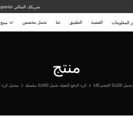
أفضل الموردين المحمولين بالجملة مع خدمة مخصصة ، JNSN Bearing Superior شريكك المثالي.
القضية
التطبيق
عنا
تحمل مخصص
 المعلومات
منتج
منتج
كرة الدفع الثقيلة تحمل 51400 سلسلة
محمل كرة ا