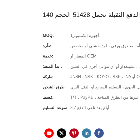
أجهزة الكمبيوتر1
MOQ:
أة ، صندوق ورقي ، لوح خشبي أو مخصص
طَرد:
المعيار أو OEM
خدمة:
ي ، تشينغداو أو أي موانئ أخرى في الصين
ابدأ المنفذ:
JNSN ، N أو OEM
ماركة:
قل الجوي ، التسليم السريع أو النقل البري
طرق الشحن:
لائتمان أو غيرها من الطرق المتاحة
قسط:
3-7 أيام بعد تلقي الدفع
موعد التسليم: