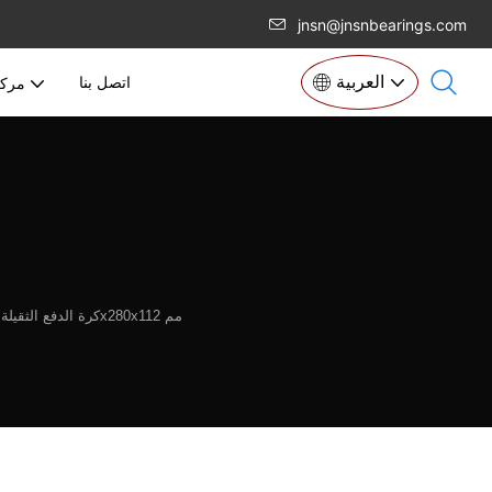
jnsn@jnsnbearings.com
العربية
اتصل بنا
مركز
كرة الدفع الثقيلة تحمل 51428 الحجم 140x280x112 مم