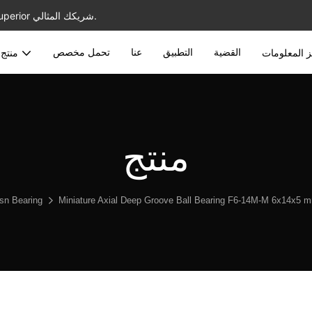
أفضل الموردين المحمولين بالجملة مع خدمة مخصصة ، JNSN Bearing Superior شريكك المثالي.
القضية
التطبيق
عنا
تحمل مخصص
 المعلومات
منتج
منتج
sn Bearing
Miniature Axial Deep Groove Ball Bearing F6-14M-M 6x14x5 