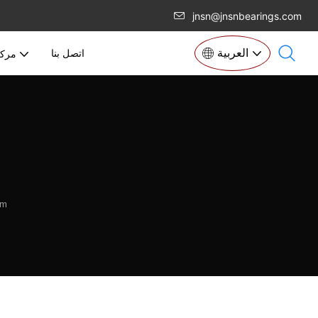
jnsn@jnsnbearings.com
العربية
اتصل بنا
مركز
mm