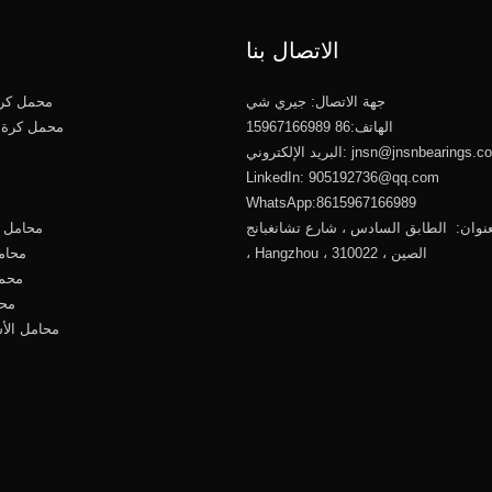
الاتصال بنا
جهة الاتصال: جيري شي
محمل كرو
الهاتف:86 15967166989
محمل كرة 
jnsn@jnsnbearings.c
البريد الإلكتروني:
LinkedIn: 905192736@qq.com
WhatsApp:8615967166989
نوان: الطابق السادس ، شارع تشانغبانج ، Xiacheng
محامل ك
، Hangzhou ، الصين ، 310022
محام
محمل
محا
محامل الأ