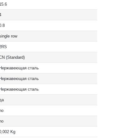
15.6
4
0.8
single row
2RS
CN (Standard)
Нержавеющая сталь
Нержавеющая сталь
Нержавеющая сталь
да
no
no
0,002 Kg