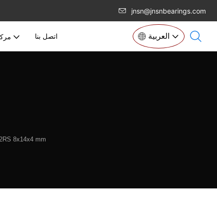
jnsn@jnsnbearings.com
العربية
اتصل بنا
مركز
8 2RS 8x14x4 mm