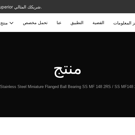
أفضل الموردين المحمولين بالجملة مع خدمة مخصصة ، JNSN Bearing Superior شريكك المثالي.
القضية
التطبيق
عنا
تحمل مخصص
 المعلومات
منتج
منتج
Stainless Steel Miniature Flanged Ball Bearing SS MF 148 2RS / SS MF14