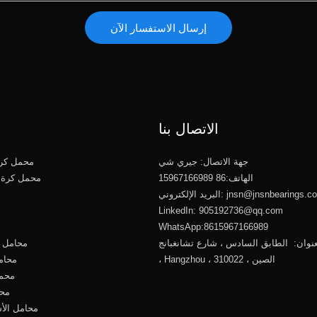
إرسال الاستفسار الآن
الاتصال بنا
جهة الاتصال: جيري شي
محمل كرو
الهاتف:86 15967166989
محمل كرة 
jnsn@jnsnbearings.c
البريد الإلكتروني:
LinkedIn: 905192736@qq.com
WhatsApp:8615967166989
نوان: الطابق السادس ، شارع تشانغبانج ، Xiacheng
محامل ك
، Hangzhou ، الصين ، 310022
محام
محمل
محا
محامل الأ