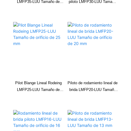
LMFP35-LUU Tamaño de
piloto LMFP30-LUU Tamaño
orificio de 35 mm
de perforación de 30 mm
LMFP60LUU
6
60
0 -0.020
90
0 -0.025
2
Pilot Blange Lineal Rodeing
Piloto de rodamiento lineal de
LMFP25-LUU Tamaño de
brida LMFP20-LUU Tamaño
orificio de 25 mm
de orificio de 20 mm