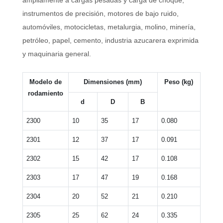
ampliamente a cargas pesadas y carga de choque,
instrumentos de precisión, motores de bajo ruido,
automóviles, motocicletas, metalurgia, molino, minería,
petróleo, papel, cemento, industria azucarera exprimida
y maquinaria general.
Modelo de
Dimensiones (mm)
Peso (kg)
rodamiento
d
D
B
2300
10
35
17
0.080
2301
12
37
17
0.091
2302
15
42
17
0.108
2303
17
47
19
0.168
2304
20
52
21
0.210
2305
25
62
24
0.335