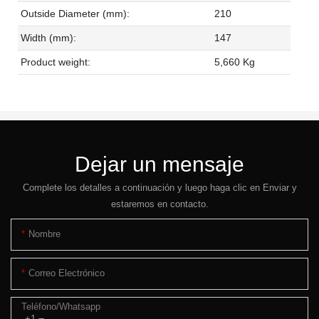
Outside Diameter (mm):
210
Width (mm):
147
Product weight:
5,660 Kg
Dejar un mensaje
Complete los detalles a continuación y luego haga clic en Enviar y
estaremos en contacto.
Nombre
Correo Electrónico
Teléfono/whatsapp
+1