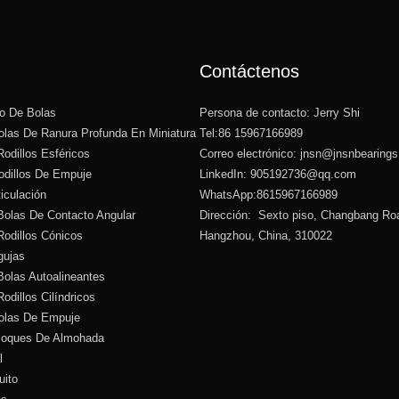
Contáctenos
o De Bolas
Persona de contacto: Jerry Shi
las De Ranura Profunda En Miniatura
Tel:86 15967166989
odillos Esféricos
Correo electrónico:
jnsn@jnsnbearing
dillos De Empuje
LinkedIn: 905192736@qq.com
iculación
WhatsApp:8615967166989
olas De Contacto Angular
Dirección: Sexto piso, Changbang Ro
odillos Cónicos
Hangzhou, China, 310022
gujas
olas Autoalineantes
dillos Cilíndricos
olas De Empuje
loques De Almohada
l
uito