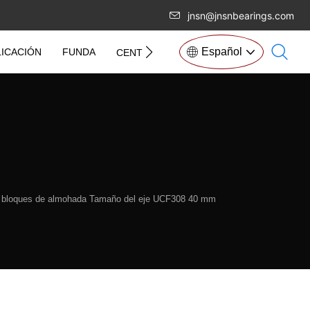
jnsn@jnsnbearings.com
Español
LICACIÓN
FUNDA
CONT
CENTRO DE INFORMACIÓN
 bloques de almohada Tamaño del eje UCF308 40 mm