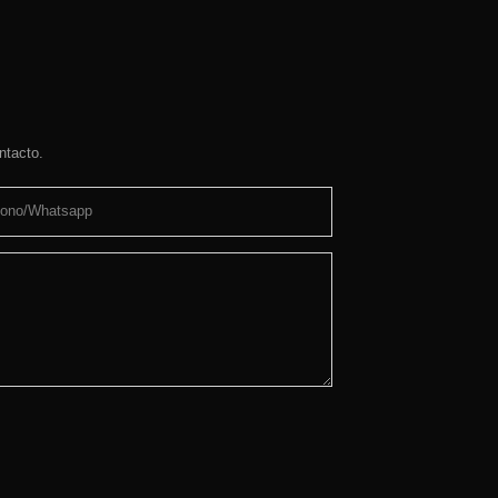
ntacto.
fono/whatsapp