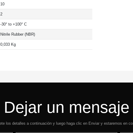
10
2
-30° to +100° C
Nitrile Rubber (NBR)
0,033 Kg
Dejar un mensaje
te los detalles a continuación y luego haga clic en Enviar y estaremos en co