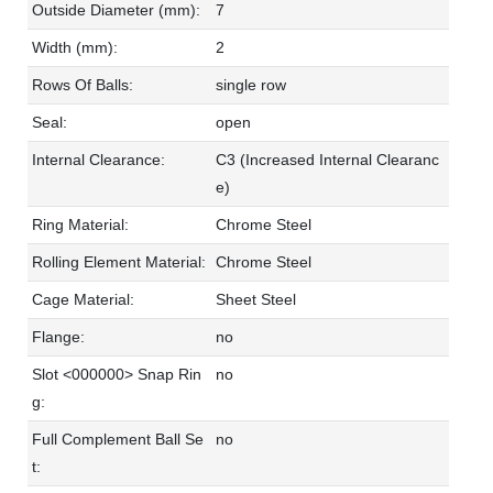
Outside Diameter (mm):
7
Width (mm):
2
Rows Of Balls:
single row
Seal:
open
Internal Clearance:
C3 (Increased Internal Clearanc
e)
Ring Material:
Chrome Steel
Rolling Element Material:
Chrome Steel
Cage Material:
Sheet Steel
Flange:
no
Slot <000000> Snap Rin
no
g:
Full Complement Ball Se
no
t: