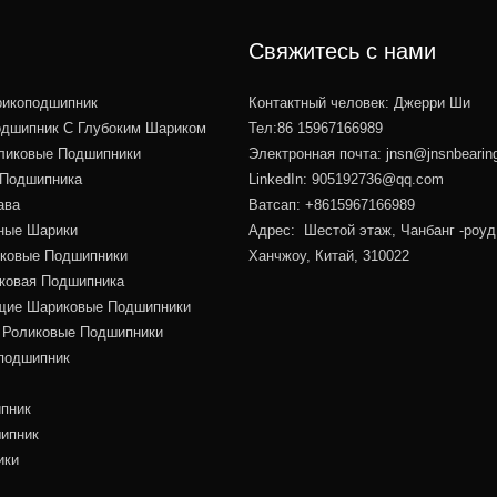
Свяжитесь с нами
икоподшипник
Контактный человек: Джерри Ши
дшипник С Глубоким Шариком
Тел:86 15967166989
ликовые Подшипники
Электронная почта:
jnsn@jnsnbearin
 Подшипника
LinkedIn: 905192736@qq.com
ава
Ватсап: +8615967166989
ные Шарики
Адрес: Шестой этаж, Чанбанг -роуд
иковые Подшипники
Ханчжоу, Китай, 310022
иковая Подшипника
ие Шариковые Подшипники
 Роликовые Подшипники
подшипник
пник
ипник
ики