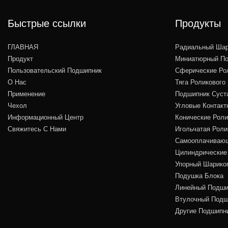
Быстрые ссылки
Продукты
ГЛАВНАЯ
Радиальный Шар
Продукт
Миниатюрный По
Пользовательский Подшипник
Сферические Ро
О Нас
Тяга Роликового
Применение
Подшипник Суст
Чехол
Угловые Контакт
Информационный Центр
Конические Рол
Свяжитесь С Нами
Игольчатая Рол
Самооплачивающ
Цилиндрические
Упорный Шарико
Подушка Блока
Линейный Подши
Втулочный Подш
Другие Подшипн