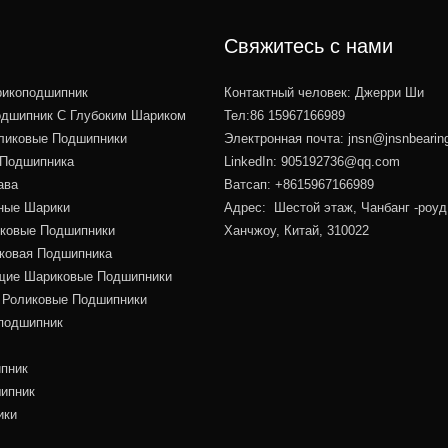
Свяжитесь с нами
икоподшипник
Контактный человек: Джерри Ши
дшипник С Глубоким Шариком
Тел:86 15967166989
ликовые Подшипники
Электронная почта:
jnsn@jnsnbearin
 Подшипника
LinkedIn: 905192736@qq.com
ава
Ватсап: +8615967166989
ные Шарики
Адрес: Шестой этаж, Чанбанг -роуд
иковые Подшипники
Ханчжоу, Китай, 310022
иковая Подшипника
ие Шариковые Подшипники
 Роликовые Подшипники
подшипник
пник
ипник
ики