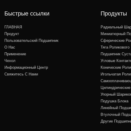
Быстрые ссылки
Продукты
ГЛАВНАЯ
Радиальный Шар
Продукт
Миниатюрный По
Пользовательский Подшипник
Сферические Ро
О Нас
Тяга Роликового
Применение
Подшипник Суст
Чехол
Угловые Контакт
Информационный Центр
Конические Рол
Свяжитесь С Нами
Игольчатая Рол
Самооплачивающ
Цилиндрические
Упорный Шарико
Подушка Блока
Линейный Подши
Втулочный Подш
Другие Подшипн