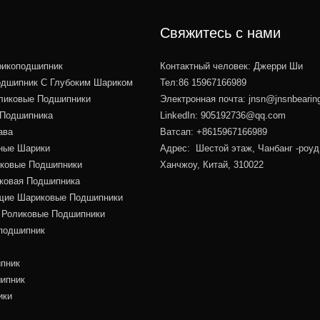
Свяжитесь с нами
икоподшипник
Контактный человек: Джерри Ши
дшипник С Глубоким Шариком
Тел:86 15967166989
ликовые Подшипники
Электронная почта:
jnsn@jnsnbearin
 Подшипника
LinkedIn: 905192736@qq.com
ава
Ватсап: +8615967166989
ные Шарики
Адрес: Шестой этаж, Чанбанг -роуд
иковые Подшипники
Ханчжоу, Китай, 310022
иковая Подшипника
ие Шариковые Подшипники
 Роликовые Подшипники
подшипник
пник
ипник
ики