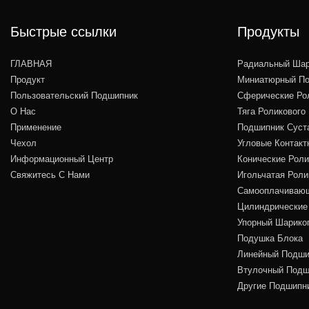
Быстрые ссылки
Продукты
ГЛАВНАЯ
Радиальный Шар
Продукт
Миниатюрный По
Пользовательский Подшипник
Сферические Ро
О Нас
Тяга Роликового
Применение
Подшипник Суст
Чехол
Угловые Контакт
Информационный Центр
Конические Рол
Свяжитесь С Нами
Игольчатая Рол
Самооплачивающ
Цилиндрические
Упорный Шарико
Подушка Блока
Линейный Подши
Втулочный Подш
Другие Подшипн