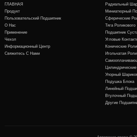
ГЛАВНАЯ
Радиальный Шар
Продукт
Миниатюрный По
Пользовательский Подшипник
Сферические Ро
О Нас
Тяга Роликового
Применение
Подшипник Суст
Чехол
Угловые Контакт
Информационный Центр
Конические Рол
Свяжитесь С Нами
Игольчатая Рол
Самооплачивающ
Цилиндрические
Упорный Шарико
Подушка Блока
Линейный Подши
Втулочный Подш
Другие Подшипн