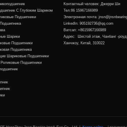
икоподшипник
Контактный человек: Джерри Ши
дшипник С Глубоким Шариком
Тел:86 15967166989
ликовые Подшипники
Электронная почта:
jnsn@jnsnbearin
 Подшипника
LinkedIn: 905192736@qq.com
ава
Ватсап: +8615967166989
ные Шарики
Адрес: Шестой этаж, Чанбанг -роуд
иковые Подшипники
Ханчжоу, Китай, 310022
иковая Подшипника
ие Шариковые Подшипники
 Роликовые Подшипники
подшипник
пник
ипник
ики