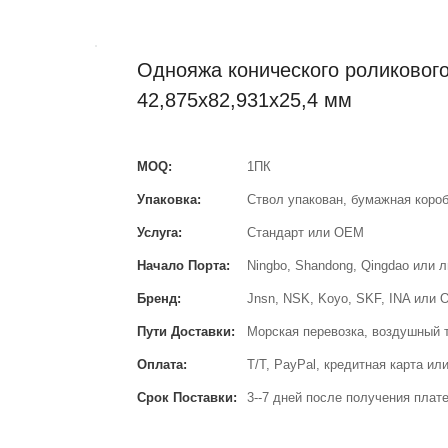
Однояжа конического роликового
42,875x82,931x25,4 мм
MOQ:
1ПК
Упаковка:
Ствол упакован, бумажная коро
Услуга:
Стандарт или OEM
Начало Порта:
Ningbo, Shandong, Qingdao или 
Бренд:
Jnsn, NSK, Koyo, SKF, INA или
Пути Доставки:
Морская перевозка, воздушный т
Оплата:
T/T, PayPal, кредитная карта и
Срок Поставки:
3--7 дней после получения плат