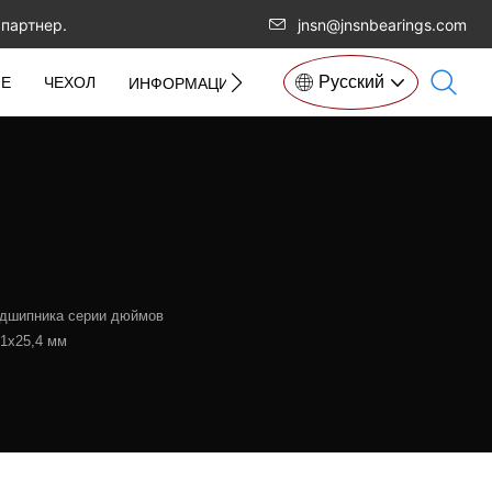
партнер.
jnsn@jnsnbearings.com
Pусский
ИЕ
ЧЕХОЛ
СВЯЖИТЕСЬ
ИНФОРМАЦИОННЫЙ ЦЕНТР
одшипника серии дюймов
31x25,4 мм