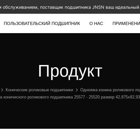
м обслуживанием, поставщик подшипника JNSN ваш идеальный 
ПОЛЬЗОВАТЕЛЬСКИЙ ПОДШИПНИК
О НАС
ПРИМЕНЕН
Продукт
Конические роликовые подшипники
Однояжа конина роликового п
 конического роликового подшипника 25577 - 25520 размер 42,875x82,9